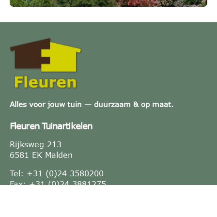
Alles voor jouw tuin — duurzaam & op maat.
Fleuren Tuinartikelen
Rijksweg 213
6581 EK Malden
Tel: +31 (0)24 3580200
Fax: +31 (0)24 3881275
E-mail:
info@fleuren.nu
KVK-nummer: 10021764