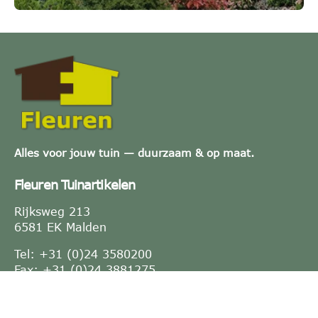
Alles voor jouw tuin — duurzaam & op maat.
Fleuren Tuinartikelen
Rijksweg 213
6581 EK Malden
Tel: +31 (0)24 3580200
Fax: +31 (0)24 3881275
E-mail:
info@fleuren.nu
KVK-nummer: 10021764