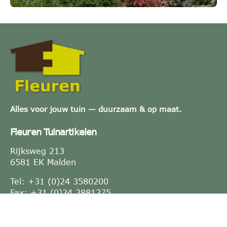
Alles voor jouw tuin — duurzaam & op maat.
Fleuren Tuinartikelen
Rijksweg 213
6581 EK Malden
Tel: +31 (0)24 3580200
Fax: +31 (0)24 3881275
E-mail:
info@fleuren.nu
KVK-nummer: 10021764