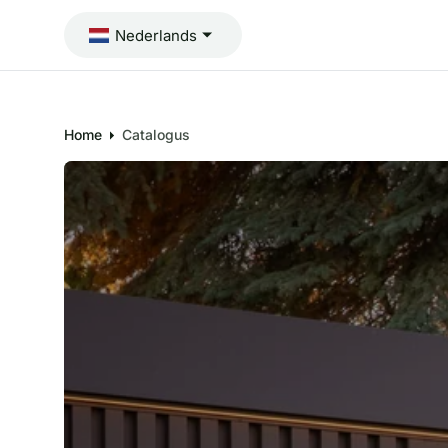
I
N
Nederlands
H
O
U
D
Home
Catalogus