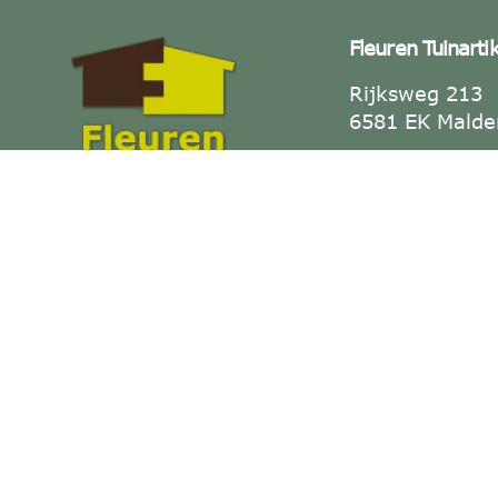
Fleuren Tuinarti
Rijksweg 213
6581 EK Malde
Tel: +31 (0)2
Alles voor jouw tuin — duurzaam
Fax: +31 (0)2
& op maat.
E-mail:
info@f
KVK-nummer: 
BTW-nummer:
NL001886223B
Openingstijden
Dinsdag t/m Vr
17:30.
Zaterdag 09:00