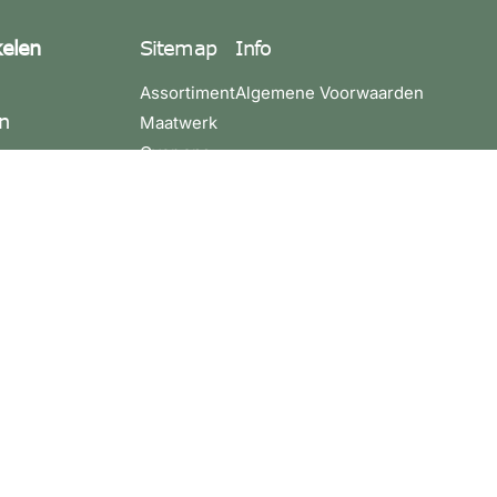
kelen
Sitemap
Info
Assortiment
Algemene Voorwaarden
n
Maatwerk
Over ons
4 3580200
Contact
4 3881275
leuren.nu
10021764
36
:
ijdag 09:00 -
 - 17:00.