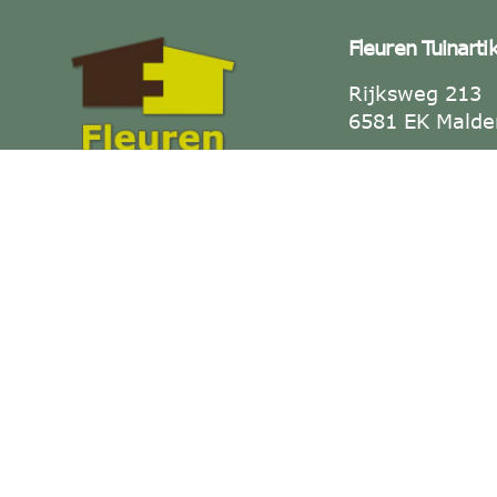
Fleuren Tuinarti
Rijksweg 213
6581 EK Malde
Tel: +31 (0)2
Alles voor jouw tuin — duurzaam
Fax: +31 (0)2
& op maat.
E-mail:
info@f
KVK-nummer: 
BTW-nummer:
NL001886223B
Openingstijden
Dinsdag t/m Vr
17:30.
Zaterdag 09:00