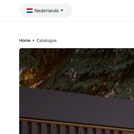
I
N
Nederlands
H
O
U
D
Home
Catalogus