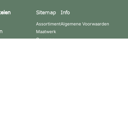
kelen
Sitemap
Info
Assortiment
Algemene Voorwaarden
n
Maatwerk
Over ons
4 3580200
Contact
4 3881275
leuren.nu
10021764
36
:
ijdag 09:00 -
 - 17:00.