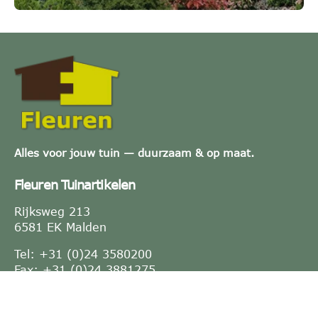
Alles voor jouw tuin — duurzaam & op maat.
Fleuren Tuinartikelen
Rijksweg 213
6581 EK Malden
Tel: +31 (0)24 3580200
Fax: +31 (0)24 3881275
E-mail:
info@fleuren.nu
KVK-nummer: 10021764