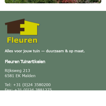
Alles voor jouw tuin — duurzaam & op maat.
Fleuren Tuinartikelen
Rijksweg 213
6581 EK Malden
Tel: +31 (0)24 3580200
Fax: +31 (0)24 3881275
E-mail:
info@fleuren.nu
KVK-nummer: 10021764