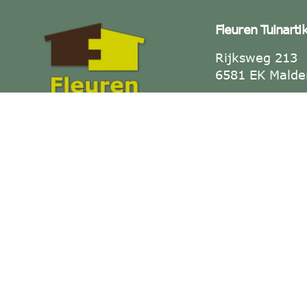
Fleuren Tuinarti
Rijksweg 213
6581 EK Malde
Tel: +31 (0)2
Alles voor jouw tuin — duurzaam
Fax: +31 (0)2
& op maat.
E-mail:
info@f
KVK-nummer: 
BTW-nummer:
NL001886223B
Openingstijden
Dinsdag t/m Vr
17:30.
Zaterdag 09:00