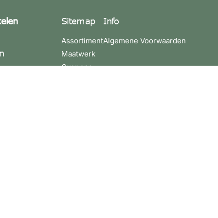
kelen
Sitemap
Info
Assortiment
Algemene Voorwaarden
n
Maatwerk
Over ons
4 3580200
Contact
4 3881275
leuren.nu
10021764
36
:
ijdag 09:00 -
 - 17:00.