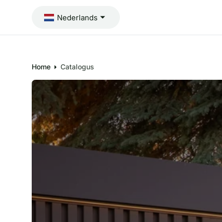
I
N
Nederlands
H
O
U
D
Home
Catalogus