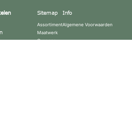
kelen
Sitemap
Info
Assortiment
Algemene Voorwaarden
n
Maatwerk
Over ons
4 3580200
Contact
4 3881275
leuren.nu
10021764
36
:
ijdag 09:00 -
 - 17:00.