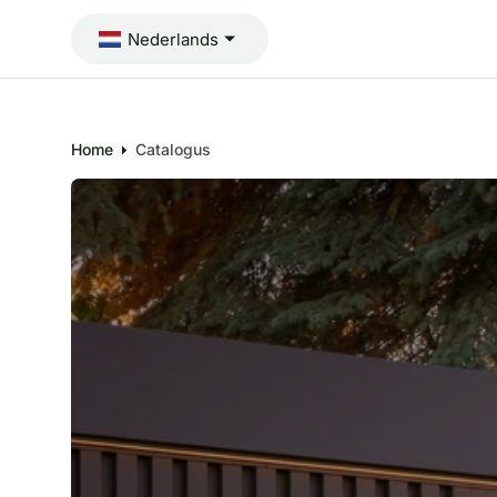
I
N
Nederlands
H
O
U
D
Home
Catalogus