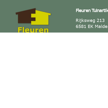
Fleuren Tuinarti
Rijksweg 213
6581 EK Malde
Tel: +31 (0)2
Alles voor jouw tuin — duurzaam
Fax: +31 (0)2
& op maat.
E-mail:
info@f
KVK-nummer: 
BTW-nummer:
NL001886223B
Openingstijden
Dinsdag t/m Vr
17:30.
Zaterdag 09:00