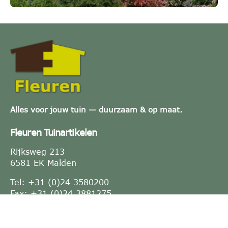
Alles voor jouw tuin — duurzaam & op maat.
Fleuren Tuinartikelen
Rijksweg 213
6581 EK Malden
Tel: +31 (0)24 3580200
Fax: +31 (0)24 3881275
E-mail:
info@fleuren.nu
KVK-nummer: 10021764