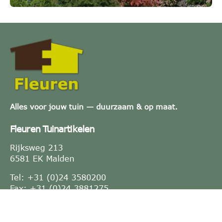
Alles voor jouw tuin — duurzaam & op maat.
Fleuren Tuinartikelen
Rijksweg 213
6581 EK Malden
Tel: +31 (0)24 3580200
Fax: +31 (0)24 3881275
E-mail:
info@fleuren.nu
KVK-nummer: 10021764