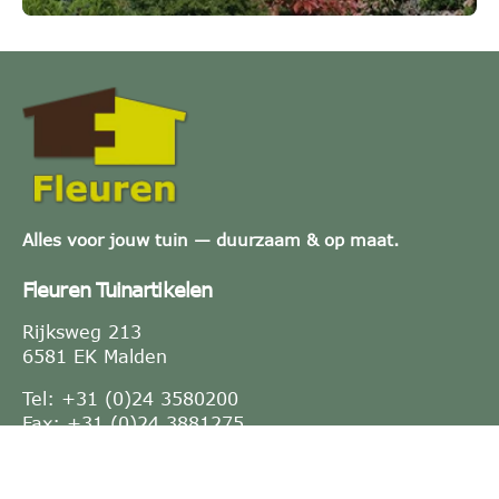
Alles voor jouw tuin — duurzaam & op maat.
Fleuren Tuinartikelen
Rijksweg 213
6581 EK Malden
Tel: +31 (0)24 3580200
Fax: +31 (0)24 3881275
E-mail:
info@fleuren.nu
KVK-nummer: 10021764