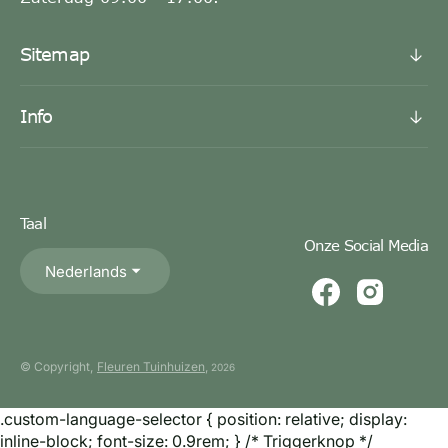
Sitemap
Info
Taal
Onze Social Media
Nederlands
© Copyright,
Fleuren Tuinhuizen
,
2026
.custom-language-selector { position: relative; display:
inline-block; font-size: 0.9rem; } /* Triggerknop */