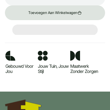
Decrease
Incr
quantity
quant
for
for
Toevoegen Aan Winkelwagen
Marquez
Marq
Gebouwd Voor
Jouw Tuin, Jouw
Maatwerk
Jou
Stijl
Zonder Zorgen