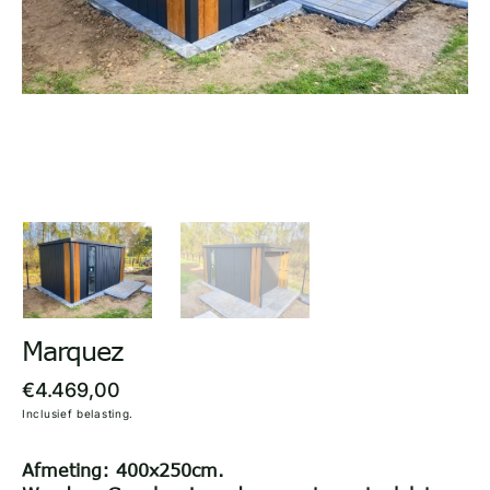
in
gallery
view
Marquez
Regular
€4.469,00
Inclusief belasting.
price
Afmeting: 400x250cm.