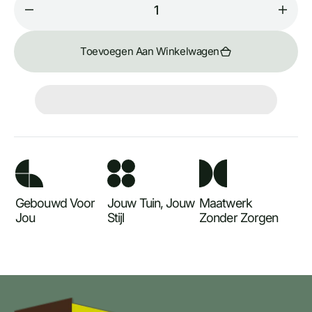
Decrease
Incr
quantity
quant
for
for
Toevoegen Aan Winkelwagen
Nijverdal
Nijve
zwart
zwar
Gebouwd Voor
Jouw Tuin, Jouw
Maatwerk
Jou
Stijl
Zonder Zorgen