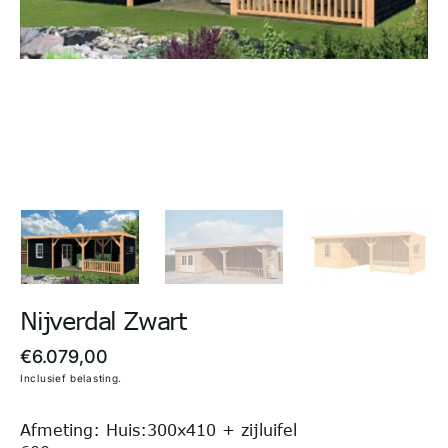
in
gallery
view
Nijverdal Zwart
Regular
€6.079,00
Inclusief belasting.
price
Afmeting: Huis:300x410 + zijluifel